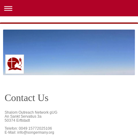
Contact Us
Shalom Outreach Network
gUG
An Sankt Servatius
3a
50374
Erftstadt
Telefon: 0049 15772025106
E-Mail: info@songermany.org