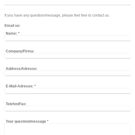
If you have any question/message, please feel free to contact us.
Email us:
Name:
*
Company/Firma:
Address/Adresse:
E-Mail-Adresse:
*
Telefon/Fax:
Your question/message
*