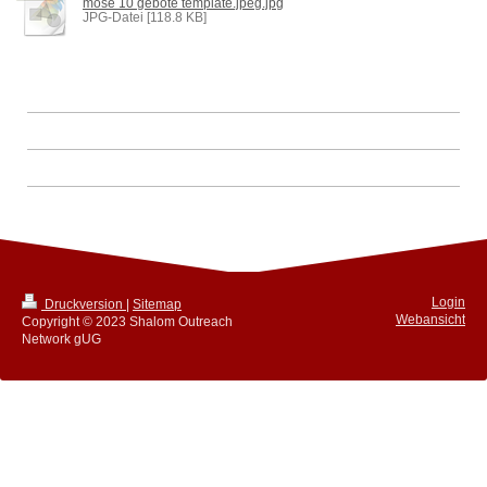
mose 10 gebote template.jpeg.jpg
JPG-Datei [118.8 KB]
Login
Druckversion
|
Sitemap
Webansicht
Copyright © 2023 Shalom Outreach
Network gUG