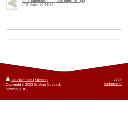
mose tabernacle- template englisch1.jpg
JPG-Datei [90.4 KB]
Login
Druckversion
|
Sitemap
Webansicht
Copyright © 2023 Shalom Outreach
Network gUG